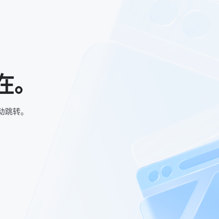
在。
动跳转。