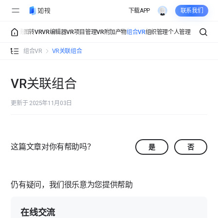
下载APP
联系我们
机采集
全景图转VR
VR编辑器
VR项目管理
VR附加产物
组合VR
组织管理
个人管理
空间时间线
组合VR
VR关联组合
地图热区组合
VR关联组合
VR关联组合
更新于 2025年11月03日
VR关联组合
关联组合常见问题
这篇文章对你有帮助吗？
是
否
仍有疑问，我们很乐意为您提供帮助
在线交流