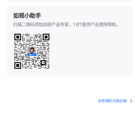
如视小助手
扫描二维码添加如视产品专家，1对1提供产品使用帮助。
全景相机功能全解