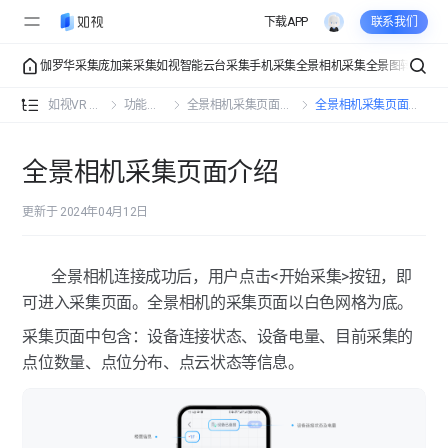
下载APP
联系我们
伽罗华采集
庞加莱采集
如视智能云台采集
手机采集
全景相机采集
全景图转VR
VR
如视VR APP 总览
如视VR app
功能说明
全景相机采集页面介绍
全景相机采集页面介绍
APP使用概览
全景相机采集页面介绍
功能说明
更新于 2024年04月12日
列表页
伽罗华采集页面介绍
        全景相机连接成功后，用户点击<开始采集>按钮，即
伽罗华采集页面介绍
可进入采集页面。全景相机的采集页面以白色网格为底。
REALSEE G1 智能云台采集页面介绍
采集页面中包含：设备连接状态、设备电量、目前采集的
伽罗华采集功能全解
REALSEE G1 智能云台采集页面介绍
手机拍采集页面介绍
点位数量、点位分布、点云状态等信息。
云台功能全解
手机拍采集页面介绍
全景相机采集页面介绍
手机拍功能全解
全景相机采集页面介绍