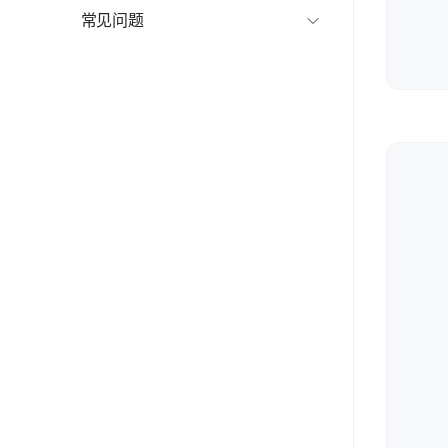
常见问题
卸载APP，对正在处理中的项目有何影响？
如何查询项目编码/项目ID