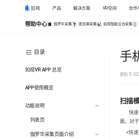
产品
解决方案
VR空间
合作
帮助中心
伽罗华采集
庞加莱采集
如视智能云台采集
目录
手
如视VR APP 总览
更新于 20
APP使用概览
扫描
功能说明
        快速扫描和完整扫描的区别在于采集过程中的角度及图像张数。完整模式可采集更完整的空间画
列表页
面，对
<快
伽罗华采集页面介绍