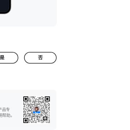
是
否
产品专
用帮助。