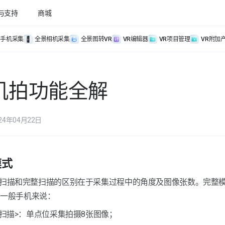
与支持
商城
手机采集
全景相机采集
全景图转VR
VR编辑器
VR项目管理
VR附加
机拍功能全解
24年04月22日
模式
于一般手机来说：
速扫描>：单点位采集拍摄8张图像；