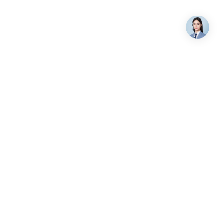
关注我们
7-9658
:00-19:00（北京时间）
alsee.com
海淀区上地六街弘源首著大厦
微信公众号