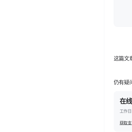
这篇文
仍有疑
在
工作日 
获取支