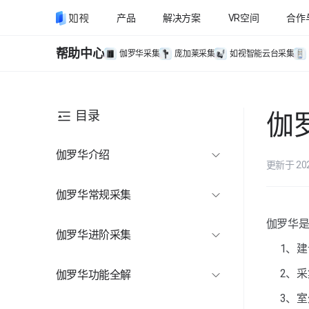
产品
解决方案
VR空间
合作
帮助中心
伽罗华采集
庞加莱采集
如视智能云台采集
目录
伽
伽罗华介绍
更新于 20
伽罗华介绍
伽罗华常规采集
采集操作演示
伽罗华
伽罗华进阶采集
准备工作
1、
路径规划
2、
伽罗华功能全解
采集教程
功能工具
伽罗华采集功能全解
3、