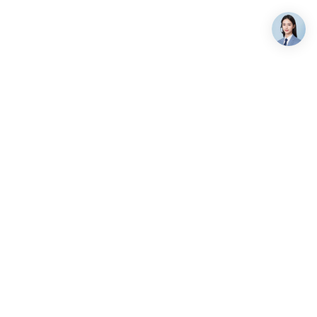
关注我们
7-9658
:00-19:00（北京时间）
alsee.com
海淀区上地六街弘源首著大厦
微信公众号