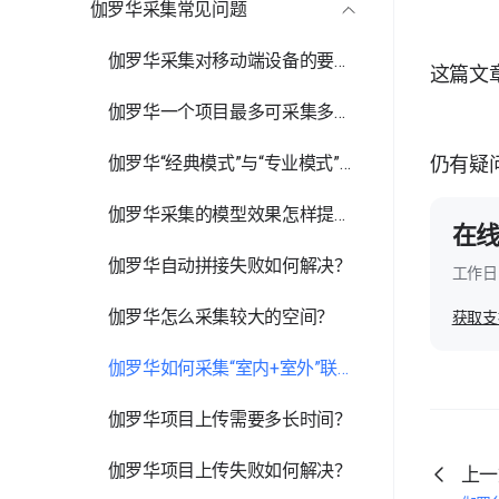
伽罗华采集常见问题
复杂空间
多楼层空间
伽罗华采集对移动端设备的要求有哪些？
这篇文
相似空间
伽罗华一个项目最多可采集多少点位？
伽罗华“经典模式”与“专业模式”的区别是什么？
仍有疑
伽罗华采集的模型效果怎样提升？
在
伽罗华自动拼接失败如何解决？
工作日 
伽罗华怎么采集较大的空间？
获取支
伽罗华如何采集“室内+室外”联通的空间？
伽罗华项目上传需要多长时间？
伽罗华项目上传失败如何解决？
上一