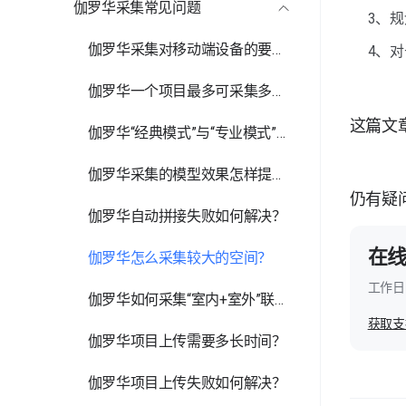
伽罗华采集常见问题
复杂空间
3、
多楼层空间
伽罗华采集对移动端设备的要求有哪些？
4、
相似空间
伽罗华一个项目最多可采集多少点位？
这篇文
伽罗华“经典模式”与“专业模式”的区别是什么？
伽罗华采集的模型效果怎样提升？
仍有疑
伽罗华自动拼接失败如何解决？
在
伽罗华怎么采集较大的空间？
工作日 
伽罗华如何采集“室内+室外”联通的空间？
获取支
伽罗华项目上传需要多长时间？
伽罗华项目上传失败如何解决？