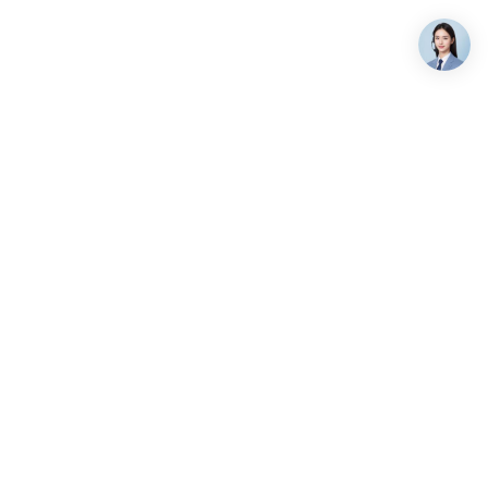
关注我们
7-9658
:00-19:00（北京时间）
alsee.com
海淀区上地六街弘源首著大厦
微信公众号