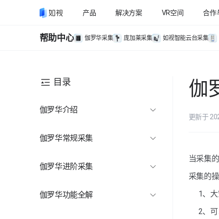
产品
解决方案
VR空间
合作
帮助中心
伽罗华采集
庞加莱采集
如视智能云台采集
目录
伽
伽罗华介绍
更新于 20
伽罗华介绍
伽罗华常规采集
采集操作演示
当采集
伽罗华进阶采集
准备工作
采集的
路径规划
1、
伽罗华功能全解
采集教程
功能工具
伽罗华采集功能全解
2、