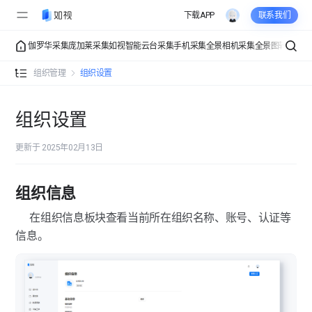
下载APP
联系我们
伽罗华采集
庞加莱采集
如视智能云台采集
手机采集
全景相机采集
全景图转VR
VR
组织管理概览
组织管理
组织设置
成员管理
组织设置
费用中心
更新于 2025年02月13日
组织设置
组织信息
通用设置
在组织信息板块查看当前所在组织名称、账号、认证等
信息。