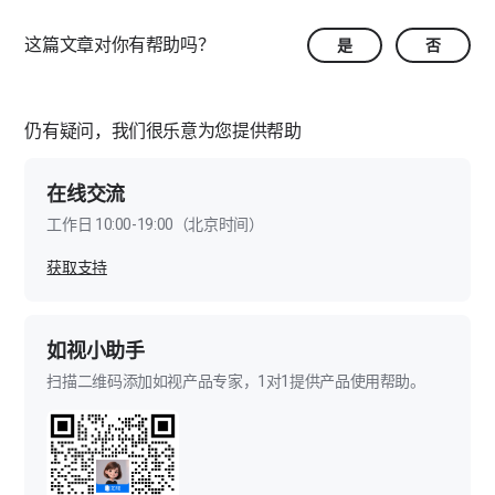
热点标签-全景视频
这篇文章对你有帮助吗？
是
否
热点标签-标尺
热点标签-空间MR
仍有疑问，我们很乐意为您提供帮助
热点标签-监控视频
在线交流
工作日 10:00-19:00（北京时间）
热点标签-标签设置
获取支持
PC端编辑器-导览讲解
导览讲解-导览
PC端编辑器-图像美化
如视小助手
导览讲解-路线
图像美化-马赛克
扫描二维码添加如视产品专家，1对1提供产品使用帮助。
PC端编辑器-模型标注
导览讲解-模型态内容管理
图像美化-图像滤镜
模型标注-平面图
PC端编辑器-点位管理
导览讲解-讲解
图像美化-图像替换
模型标注-模型修剪及补面
点位管理-点位隐藏
PC端编辑器-空间快照