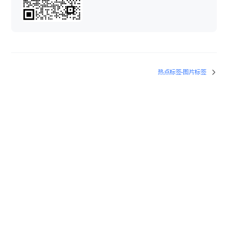
图像美化-去除设备
模型标注-物体标注
空间快照-空间快照
分享操作
图像美化-图像融合
VR项目重跑
热点标签-图片标签