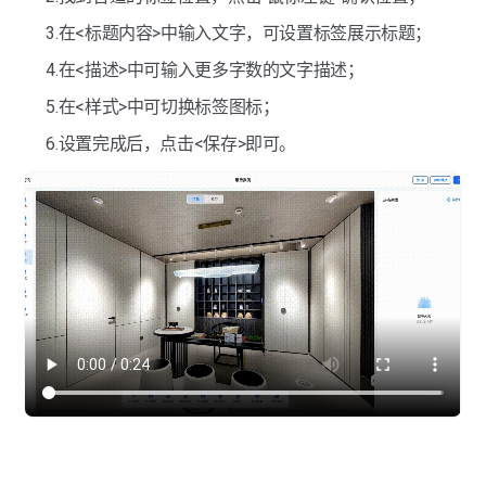
界面展示-背景音乐
3.在<标题内容>中输入文字，可设置标签展示标题；
热点标签-贴纸标签
4.在<描述>中可输入更多字数的文字描述；
热点标签-全景图标签
5.在<样式>中可切换标签图标；
热点标签-链接标签
6.设置完成后，点击<保存>即可。
热点标签-跳转点位
热点标签-跳转VR
热点标签-虚拟屏幕
热点标签-虚拟广告牌
热点标签-商品标签
热点标签-标签列表
热点标签-区域标签