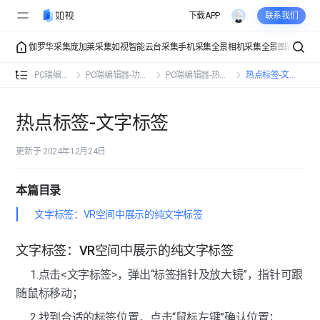
下载APP
联系我们
伽罗华采集
庞加莱采集
如视智能云台采集
手机采集
全景相机采集
全景图转VR
VR
PC端编辑器-功能总览
PC端编辑器
PC端编辑器-功能操作
PC端编辑器-热点标签
热点标签-文字标签
PC端编辑器-功能操作
热点标签-文字标签
PC端编辑器-详细信息
详细信息-空间信息
更新于 2024年12月24日
PC端编辑器-界面展示
详细信息-联系信息
界面展示-入场设置
PC端编辑器-热点标签
本篇目录
详细信息-公司信息
界面展示-初始视角
文字标签：VR空间中展示的纯文字标签
热点标签-文字标签
界面展示-界面设置
文字标签：VR空间中展示的纯文字标签
热点标签-图片标签
界面展示-点位样式
1.点击<文字标签>，弹出“标签指针及放大镜”，指针可跟
热点标签-视频标签
随鼠标移动；
界面展示-页面组件
热点标签-音频标签
2.找到合适的标签位置，点击“鼠标左键”确认位置；