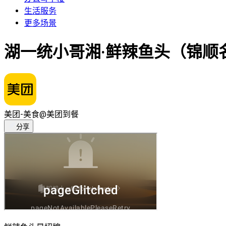
生活服务
更多场景
湖一统小哥湘·鲜辣鱼头（锦顺
美团-美食
@美团到餐
分享