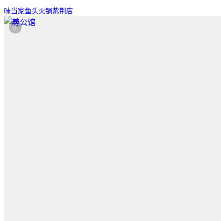
味当家鱼头火锅紫荆店
美团-美食