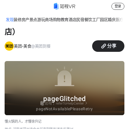
登录
发现
装修
房产
景点游玩
商场购物
教育
酒店民宿
餐饮
工厂园区
婚庆
医疗
休
徐升记不改良老火锅（郑州丰乐路
店）
分享
@美团到餐
美团-美食
懂火锅的人，才懂徐升记