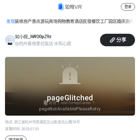
登录
发现
装修
房产
景点游玩
商场购物
教育
酒店民宿
餐饮
工厂园区
婚庆
医疗
休
水韵园景双床房
如小视_hWO0pZ9z
分享
@杭州香格里拉饭店·水知心居
地点:
浙江省杭州市西湖区北山街道北山路78号
采集时间:
2025-07-31