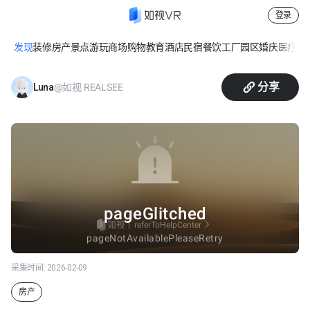
登录
发现
装修
房产
景点游玩
商场购物
教育
酒店民宿
餐饮
工厂园区
婚庆
医疗
休
合院别墅
分享
@如视 REALSEE
Luna
采集时间:
2026-02-09
房产