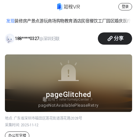
登录
发现
装修
房产
景点游玩
商场购物
教育
酒店民宿
餐饮
工厂园区
婚庆
医疗
休
深圳市妇儿大厦主大堂
分享
@深圳妇联
188****0327
地点:
广东省深圳市福田区莲花街道莲花路2028号
采集时间:
2025-11-12
办公写字楼