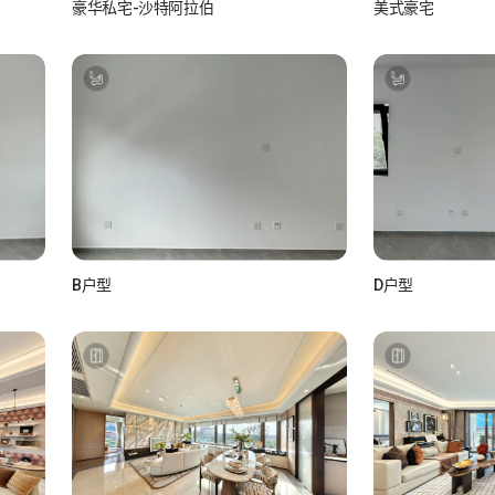
豪华私宅-沙特阿拉伯
美式豪宅
如视Realsee
如视Real
如视 真实如你所视
如视 真实
B户型
D户型
如小视_L5rsXC4z
如小视_L