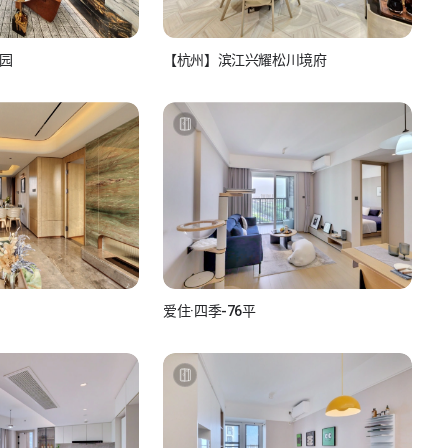
园
【杭州】滨江兴耀松川境府
产经纪人
如视房产经纪人
810986517
看房联系：15810986517
爱住·四季-76平
如小视_FKByw5Lq