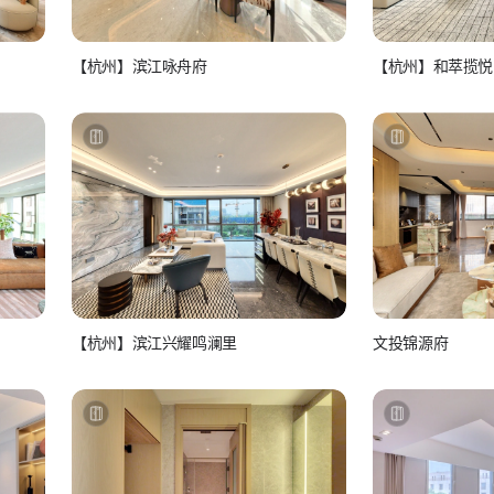
【杭州】滨江咏舟府
【杭州】和萃揽悦
如视房产经纪人
如视房
看房联系：15810986517
看房联系：15
【杭州】滨江兴耀鸣澜里
文投锦源府
如视房产经纪人
Luna
看房联系：15810986517
如视摄影师