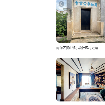
南海区狮山镇小塘社区村史馆
如小视_JrV0ZCvr