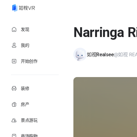
Narringa 
发现
我的
@如视 REA
如视Realsee
开始创作
装修
房产
景点游玩
商场购物