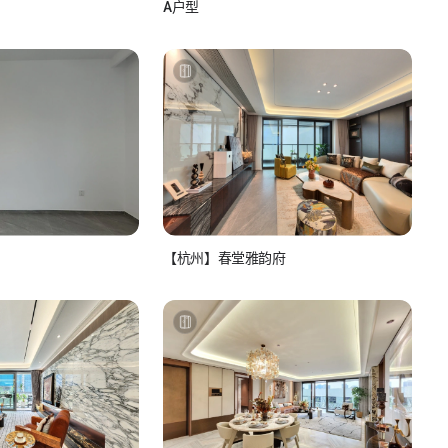
A户型
see
如小视_L5rsXC4z
如你所视
【杭州】春堂雅韵府
如视房产经纪人
5rsXC4z
看房联系：15810986517