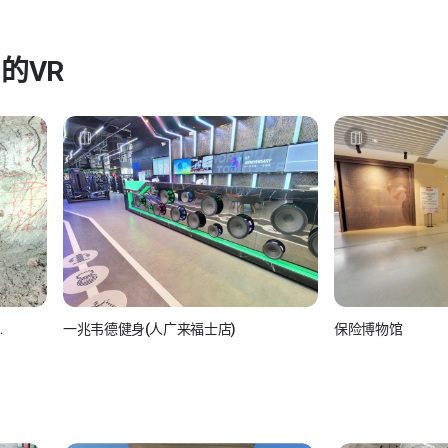
e
的VR
一兆韦德健身(人广来福士店)
保险博物馆
如视Realsee
如视Real