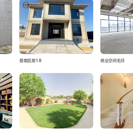
晋南民居1.0
商业空间毛坯
如视Real
如小视_7aNfVCAw
如视 真实