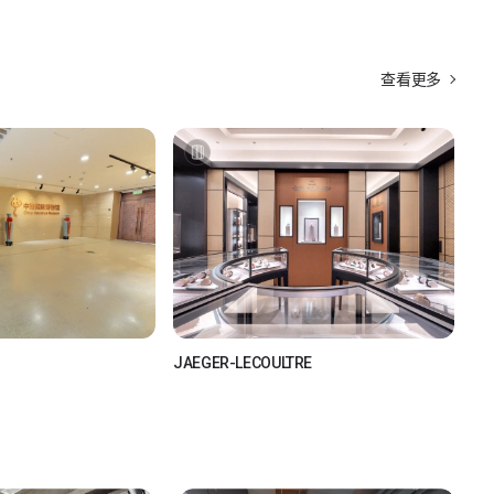
查看更多
JAEGER-LECOULTRE
see
如视Realsee