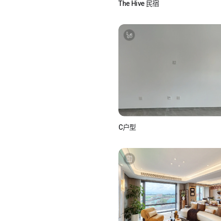
The Hive 民宿
如视Realsee
如视 真实如你所视
C户型
如小视_L5rsXC4z