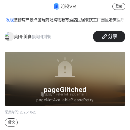
登录
发现
装修
房产
景点游玩
商场购物
教育
酒店民宿
餐饮
工厂园区
婚庆
医疗
休
上和有喜·温州家烧
分享
@美团到餐
美团-美食
采集时间:
2025-10-20
餐饮