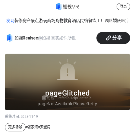
登录
发现
装修
房产
景点游玩
商场购物
教育
酒店民宿
餐饮
工厂园区
婚庆
医疗
休
中建二局张家湾安置房
分享
@如视 真实如你所视
如视Realsee
采集时间:
2023-11-19
更多场景
#
张家湾
#
安置房