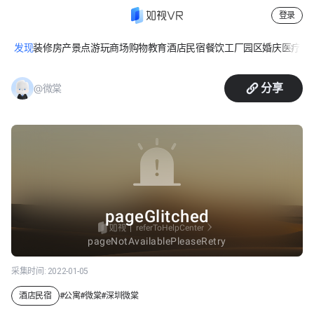
登录
发现
装修
房产
景点游玩
商场购物
教育
酒店民宿
餐饮
工厂园区
婚庆
医疗
休
微棠171栋801号
分享
@微棠
采集时间:
2022-01-05
酒店民宿
#
公寓
#
微棠
#
深圳微棠