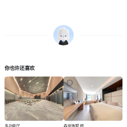
你也许还喜欢
多功能厅
森岚逸墅.梧