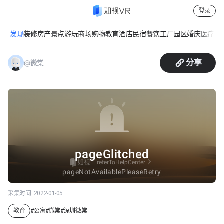
登录
发现
装修
房产
景点游玩
商场购物
教育
酒店民宿
餐饮
工厂园区
婚庆
医疗
休
微棠 习
分享
@微棠
采集时间:
2022-01-05
教育
#
公寓
#
微棠
#
深圳微棠