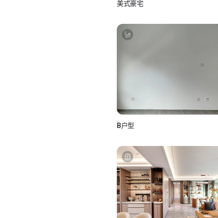
美式豪宅
如视Realsee
如视 真实如你所视
B户型
如小视_L5rsXC4z