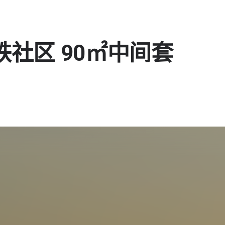
铁社区 90㎡中间套
住