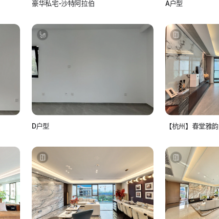
豪华私宅-沙特阿拉伯
A户型
如视Realsee
如小视_L
如视 真实如你所视
D户型
【杭州】春堂雅韵
如视房
如小视_L5rsXC4z
看房联系：15