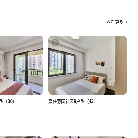
查看更多
型（36）
嘉住菊园社区B户型（43）
041
138****5041