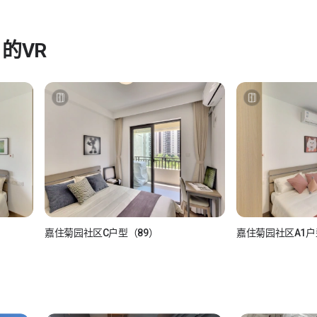
1
的VR
嘉住菊园社区C户型（89）
嘉住菊园社区A1户
138****5041
138****5