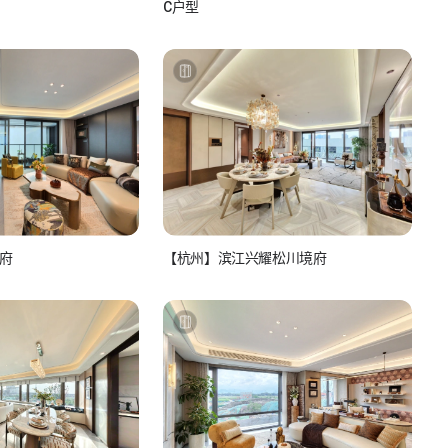
C户型
5rsXC4z
如小视_L5rsXC4z
府
【杭州】滨江兴耀松川境府
产经纪人
如视房产经纪人
810986517
看房联系：15810986517