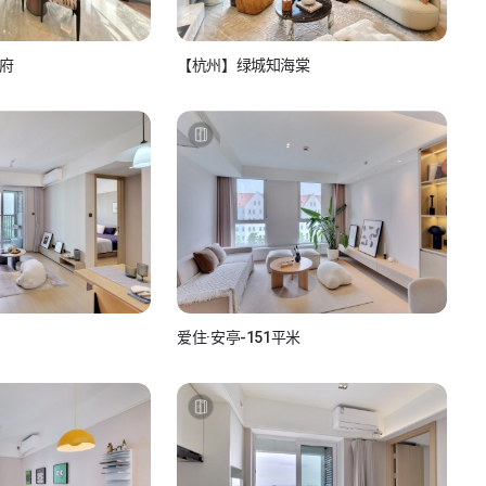
府
【杭州】绿城知海棠
产经纪人
如视房产经纪人
810986517
看房联系：15810986517
爱住·安亭-151平米
KByw5Lq
如小视_FKByw5Lq