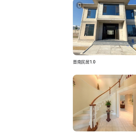
晋南民居1.0
如小视_7aNfVCAw