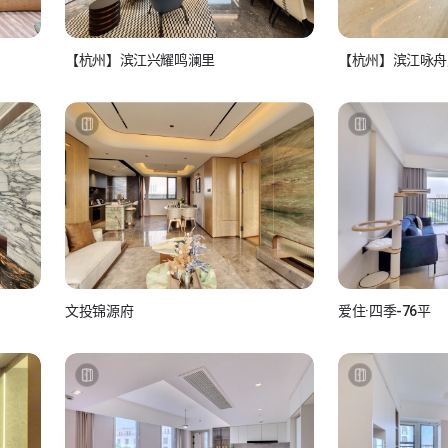
【杭州】滨江兴耀鸣澜里
【杭州】滨江咏舟
如视房产经纪人
如视房
看房联系：15810986517
看房联系：15
文投锦源府
爱住·四季-76平
Luna
如小视_F
如视摄影师