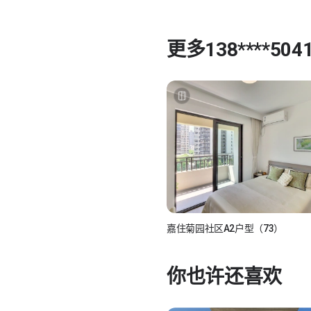
更多
138****504
嘉住菊园社区A2户型（73）
138****5041
你也许还喜欢