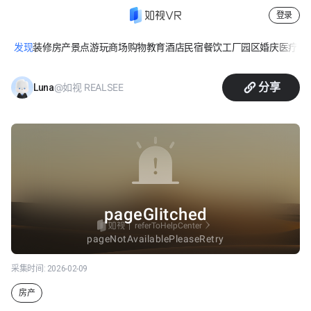
登录
发现
装修
房产
景点游玩
商场购物
教育
酒店民宿
餐饮
工厂园区
婚庆
医疗
休
荣安
分享
@如视 REALSEE
Luna
采集时间:
2026-02-09
房产