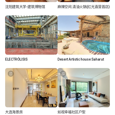
间
沈阳建筑大学-建筑博物馆
麻辣空间.清油火锅(红光直营首店)
-
如视Realsee
美团-美食
如
视
V
ELECTRÓLISIS
Desert Artistic house Saharut
R
如视Realsee
如视Realsee
大连海景房
如视幸福社区户型