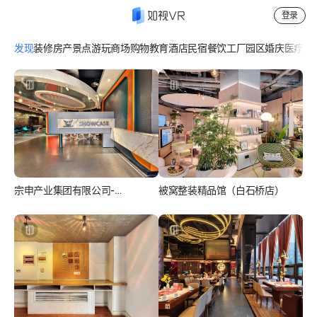
登录
用
发现
装修
房产
景点游玩
商场购物
教育
酒店民宿
餐饮
工厂园区
婚庆
医疗
休
如
视
V
R
宗申产业集团有限公司-
被窝整装精品馆（白石桥店）
SHOWCASE
记
188****0327
灵径VR-王滨
录
空