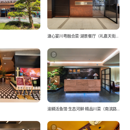
溏心宴川粤融合菜·湖景餐厅（礼嘉天街北
岸店）
美团-美食
渝鳞活鱼馆·生态河鲜·精品川菜（南滨路
店）
食
美团-美食