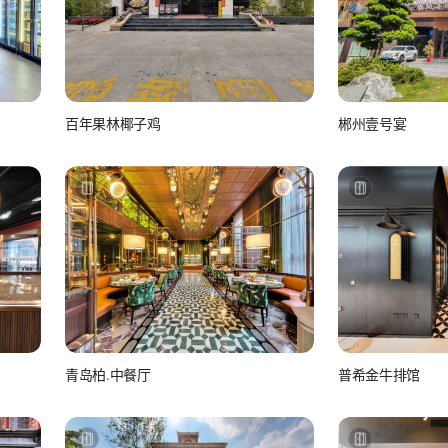
百年果林椰子鸡
郴州壹号宴
美团-美食
🌝
青岛柏.中餐厅
普希金牛排馆
小白
美团-美