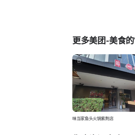
更多
美团-美食
的
味当家鱼头火锅紫荆店
美团-美食