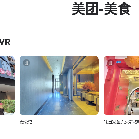
美团-美食
VR
義公馆
味当家鱼头火锅-
美团-美食
美团-美