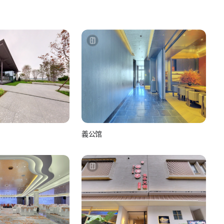
義公馆
see
美团-美食
如你所视