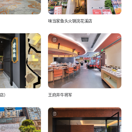
味当家鱼头火锅浣花溪店
食
美团-美食
店）
王府井牛将军
食
美团-美食