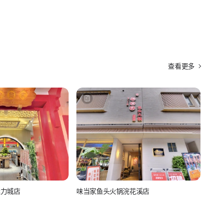
查看更多
魅力城店
味当家鱼头火锅浣花溪店
食
美团-美食