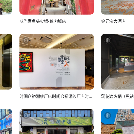
味当家鱼头火锅-魅力城店
金元宝大酒店
美团-美食
美团-美
时间仓裕湘纱厂店时间仓裕湘纱厂店时间
莺花渡火锅（黑钻
仓裕湘纱厂店时间仓裕湘纱厂店
美团-美食
美团-美