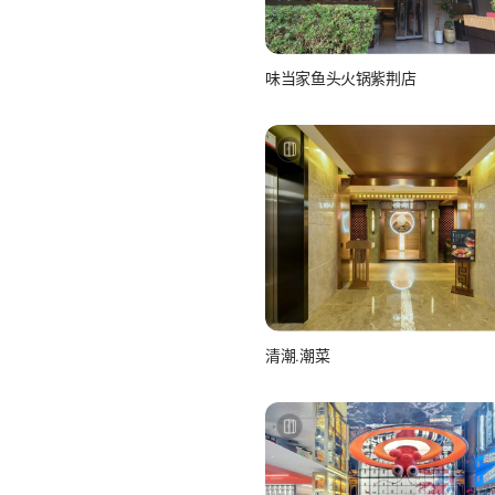
味当家鱼头火锅紫荆店
美团-美食
清潮.潮菜
美团-美食