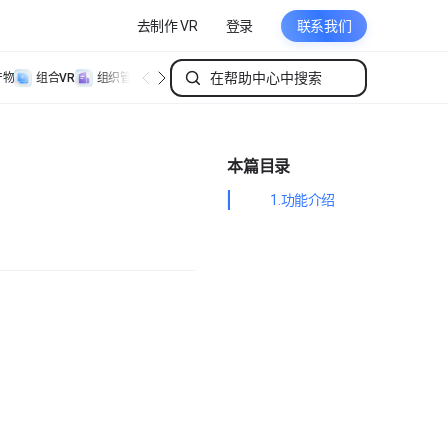
去制作 VR
登录
联系我们
产物
组合VR
组织管理
个人管理
本篇目录
1.功能介绍