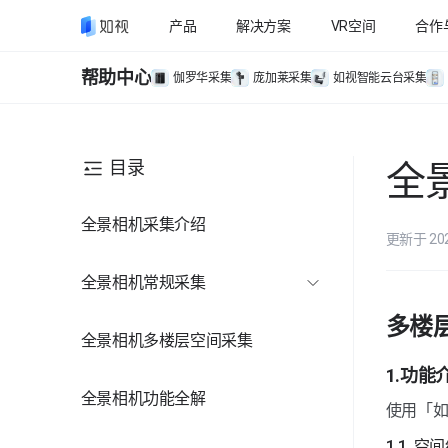
产品
解决方案
VR空间
合作
帮助中心
伽罗华采集
庞加莱采集
如视智能云台采集
目录
全
全景相机采集介绍
更新于 20
全景相机常规采集
准备工作
多楼
全景相机多楼层空间采集
采集教程
1.功能
全景相机功能全解
使用「如
1.1  