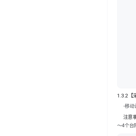
1.3.
-移
注意
～4个台