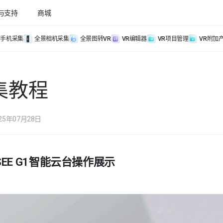
与支持
商城
手机采集
全景相机采集
全景图转VR
VR编辑器
VR项目管理
VR附加
集教程
25年07月28日
LSEE G1智能云台操作展示