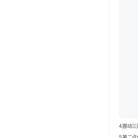
4.挪动
5.第二