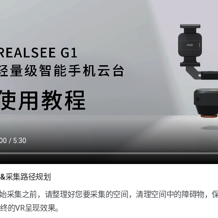
&采集路径规划
终的VR呈现效果。