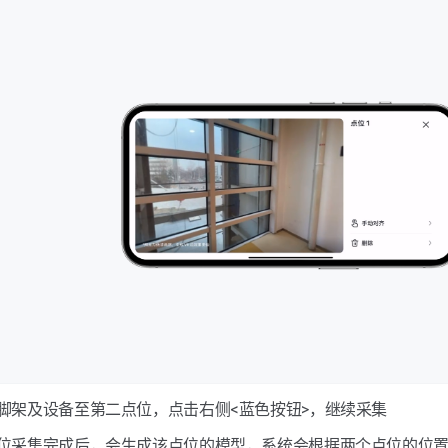
三脚架及设备至第二点位，点击右侧<蓝色按钮>，继续采集
点位采集完成后，会生成该点位的模型，系统会根据两个点位的位