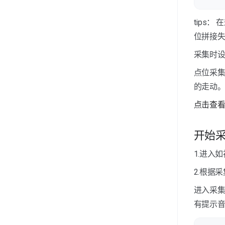
tips
位拼接失
采集时设
点位采
的走动
点击查
开始
1.进入如
2.根据
进入采集
有提示