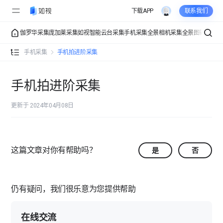
下载APP
联系我们
伽罗华采集
庞加莱采集
如视智能云台采集
手机采集
全景相机采集
全景图转VR
VR
手机采集介绍
手机采集
手机拍进阶采集
手机拍常规采集
准备工作
手机拍进阶采集
手机拍进阶采集
采集教程
更新于 2024年04月08日
获得更好的采集效果
多楼层空间
这篇文章对你有帮助吗？
是
否
手机拍功能全解
手机拍常见问题
仍有疑问，我们很乐意为您提供帮助
手机采集支持哪些手机型号？
在线交流
采集图像时，效果不好如何解决？