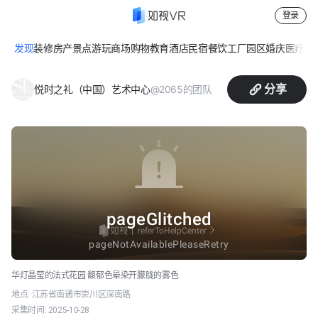
登录
发现
装修
房产
景点游玩
商场购物
教育
酒店民宿
餐饮
工厂园区
婚庆
医疗
休
悦时之礼 · 法式厅
分享
@2065的团队
悦时之礼（中国）艺术中心
华灯晶莹的法式花园 馥郁色晕染开朦胧的雾色
地点:
江苏省南通市崇川区深南路
采集时间:
2025-10-28