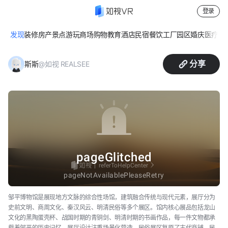
登录
发现
装修
房产
景点游玩
商场购物
教育
酒店民宿
餐饮
工厂园区
婚庆
医疗
休
邹平博物馆
分享
@如视 REALSEE
斯斯
邹平博物馆是展现地方文脉的综合性场馆，建筑融合传统与现代元素，展厅分为
史前文明、商周文化、秦汉风云、明清民俗等多个展区。馆内核心展品包括龙山
文化的黑陶蛋壳杯、战国时期的青铜剑、明清时期的书画作品，每一件文物都承