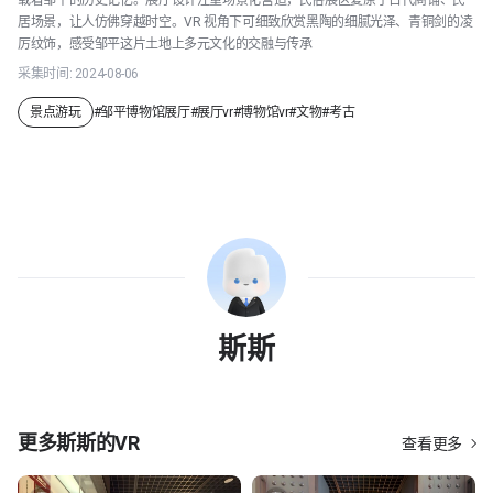
载着邹平的历史记忆。展厅设计注重场景化营造，民俗展区复原了古代商铺、民
居场景，让人仿佛穿越时空。VR 视角下可细致欣赏黑陶的细腻光泽、青铜剑的凌
厉纹饰，感受邹平这片土地上多元文化的交融与传承
采集时间:
2024-08-06
景点游玩
#
邹平博物馆展厅
#
展厅vr
#
博物馆vr
#
文物
#
考古
斯斯
更多
斯斯
的VR
查看更多