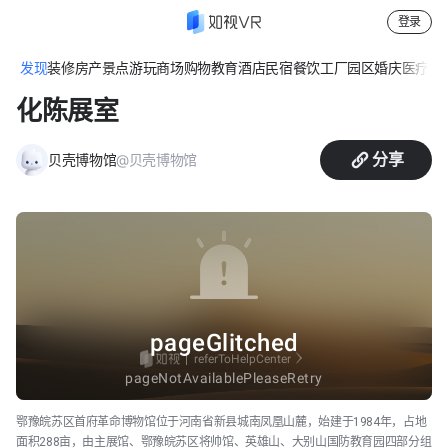
登录
发现
装修
房产
景点游玩
商场购物
教育
酒店民宿
餐饮
工厂园区
婚庆
医疗
休
鄂豫皖苏区首府革命博物馆-红廉文
化陈展室
分享
@贝壳博物馆
贝壳博物馆
鄂豫皖苏区首府革命博物馆位于河南省新县城南凤凰山麓，始建于1984年，占地
面积288亩，由主展馆、鄂豫皖苏区将帅馆、英雄山、大别山国防教育园四部分组