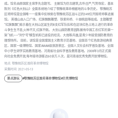
成。馆名由原国家主席李先念题写。 主展馆为仿古建筑,古朴庄严,气势恢宏，基本
陈列《红色大别山》全面系统地介绍了鄂豫皖革命根据地的斗争历史。 鄂豫皖苏
区将帅馆是全国唯一一座集中反映曾在鄂豫皖苏区战斗过的349位开国将帅事迹展
馆。 英雄山由入口广场、红旗飘飘雕塑、铁索吊桥、十亩桃园等组成。主题雕塑
“红旗飘飘”,喻示着在大别山区诞生的8支红军队伍和在这块红色土地上进行的革命
斗争生生不息,火种不灭,红旗不倒。 大别山国防教育园陈展有中国工农红军的第一
架飞机——“列宁号”模型机和已退役的坦克、大炮等兵器,是青少年接受国防教育的
理想场所。 目前，该馆是全国爱国主义教育示范基地、全国百个红色旅游经典景
区、国家一级博物馆、国家AAAA级旅游景区、全国人文社会科学普及基地、全国
中小学生研学实践教育基地、河南省社会科学普及教育基地。2008年3月正式面
向社会免费开放,每年接待游客达60余万人次，是河南省优秀免费开放博物馆。
地点:
鄂豫皖苏区首府革命博物馆
采集时间:
2021-05-13
景点游玩
#
鄂豫皖苏区首府革命博物馆
#
贝壳博物馆