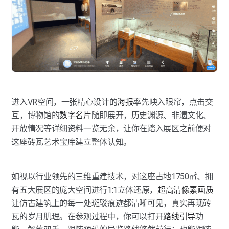
进入VR空间，一张精心设计的
海报
率先映入眼帘，点击交
互，博物馆的
数字名片
随即展开，历史渊源、非遗文化、
开放情况等详细资料一览无余，让你在踏入展区之前便对
这座砖瓦艺术宝库建立整体认知。
如视以行业领先的三维重建技术，对这座占地1750㎡、拥
有五大展区的庞大空间进行1:1立体还原，
超高清像素画质
让仿古建筑上的每一处斑驳痕迹都清晰可见，真实再现砖
瓦的岁月肌理。在参观过程中，你可以打开
路线引导
功