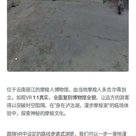
位于云南丽江的摩梭人博物馆，由当地摩梭人多吉·尔青创
立。如视VR 
1:1真实、全面复刻博物馆全貌
，让远方的游客
得以突破时空阻隔，在“身在泸沽湖，漫步摩梭家”的临场体
验中，探索神秘的摩梭文化。
跟随VR中设定的路线
步进式浏览
，我们可以一步一景地漫