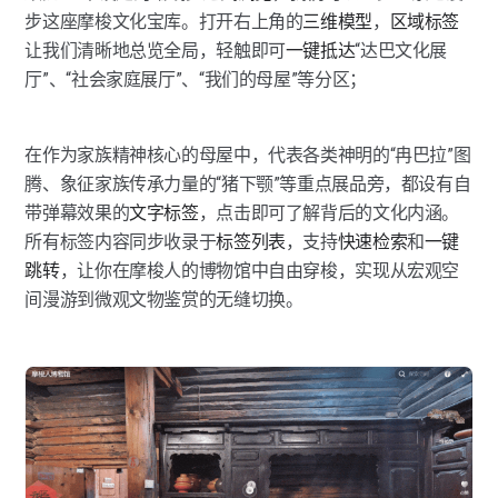
步这座摩梭文化宝库。打开右上角的
三维模型
，
区域标签
让我们清晰地总览全局，轻触即可
一键抵达
“达巴文化展
厅”、“社会家庭展厅”、“我们的母屋”等分区；
在作为家族精神核心的母屋中，代表各类神明的“冉巴拉”图
腾、象征家族传承力量的“猪下颚”等重点展品旁，都设有自
带弹幕效果的
文字标签
，点击即可了解背后的文化内涵。
所有标签内容同步收录于
标签列表
，支持
快速检索
和
一键
跳转
，让你在摩梭人的博物馆中自由穿梭，实现从宏观空
间漫游到微观文物鉴赏的无缝切换。