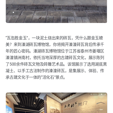
“瓦缶胜金玉”，一块泥土烧出来的砖瓦，凭什么跟金玉媲
美？来到溱湖砖瓦博物馆，你将揭开溱潼砖瓦背后传承千
年的匠心密码。溱湖砖瓦博物馆位于江苏省泰州市姜堰区
溱潼镇洲南村，依托当地深厚的古建砖瓦文化，展示陈列
了500余件砖瓦文物及砖雕艺术品。该馆展示了选用湖底黑
凝土、以手工古法制作的溱潼砖瓦，是集展示、体验、传
承古建文化于一体的“活化石”景点。