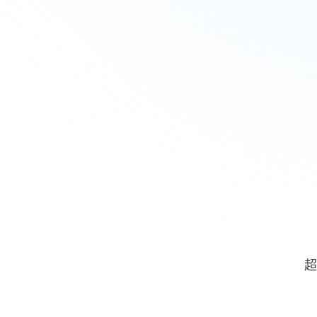
-
如
视
超