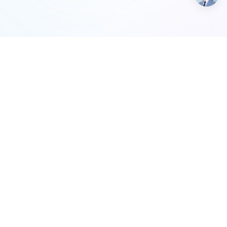
关注我们
7-9658
:00-19:00（北京时间）
alsee.com
海淀区上地六街弘源首著大厦
微信公众号
7号