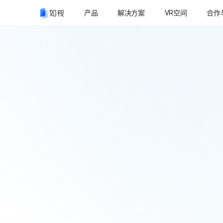
下
产品
解决方案
VR空间
合作
载
如
视
V
R
A
p
p