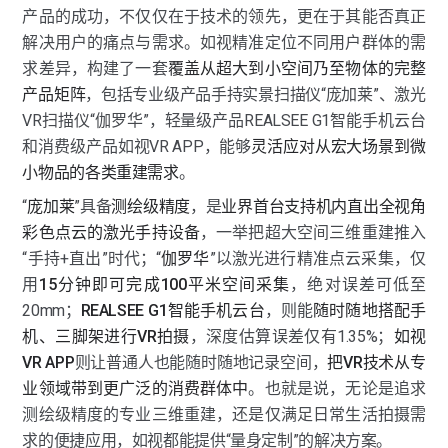
产品的成功，不仅仅在于技术的领先，更在于其能否真正
解决用户的痛点与需求。如视精准定位不同用户群体的需
求差异，构建了一套
覆盖从超大到小空间乃至物体的完整
产品矩阵
，包括专业级产品手持实景扫描仪“庞加莱”、激光
VR扫描仪“伽罗华”，轻量级产品REALSEE G1智能手机云台
和消费级产品如视VR APP，能够
灵活应对从宏大场景到微
小物品的各类重建需求
。
“
庞加莱
”具备
测绘级精度
，是
业界首台支持机内直出全视角
彩色点云的激光手持设备
，一举把超大空间三维重建推入
“手持+直出”时代；“
伽罗华
”以激光进行精准点云采集，仅
用
15分钟即可完成100平米空间采集
，绝对误差可低至
20mm；
REALSEE G1智能手机云台
，则能
随时随地搭配手
机、三脚架进行VR拍摄
，深度估算误差仅有1.35%；
如视
VR APP
则让普通人也能随时随地记录空间，
把VR技术从专
业领域带到更广泛的消费群体中
。也就是说，无论是追求
测绘级精度的专业三维重建，还是仅满足日常生活拍摄需
求的便捷应用，如视都能提供“量身定制”的解决方案。