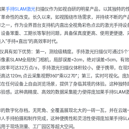
加莱
手持SLAM激光
扫描仪作为如视自研的明星产品，以其独特的
了革命性的改变。长久以来，如视围绕市场需求，并持续不断的产
作之一，作为业界首台支持机内直出全视角彩色点云的激光手持设
、设备笨重、工期长等掣肘问题，具备保真度更高、使用更便捷、
“手持+直出”的高效率时代。  
描仪具有如下优势：第一，测绘级精度。手持激光扫描仪可通过5个1
像素SLAM全局快门相机，局部误差<2cm，绝对误差<5cm，有
效率可达32万点/s，手持激光扫描仪体积较小，便于携带，在
达120m, 点云采集视野360°乘以270°；第三，实时可视化
以在任何设备上自由浏览场景，提供了身临其境的体验。这种独特
验感。这种高精度、高效的数据采集能力使得庞加莱手持SLAM
作的数字化存档，无死角、全覆盖展现北大的一砖一瓦，并在云端
人手持拍摄和制作完成，这种便携性和灵活性使得庞加莱手持SL
适用于现场测量、工厂园区等超大空间。