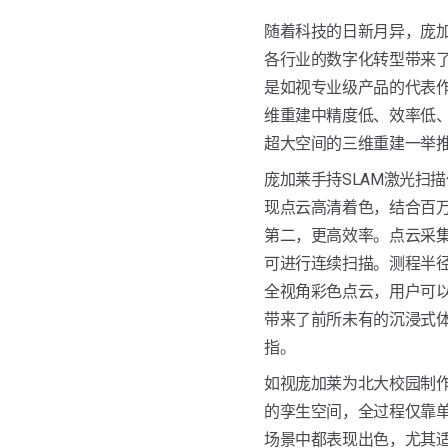
随着科技的日新月异，庞
各行业的数字化转型带来
是如视专业级产品的代表
维重建中精度低、效率低
超大空间的三维重建一举推入
庞加莱手持SLAM激光扫
现点云高清着色，结合百万
第二，更高效率。点云采集
可进行连续扫描。测程半径高
全视角彩色点云，用户可
带来了前所未有的沉浸式体
指。
如视庞加莱为北大校园制
的孪生空间，全过程仅靠单
场景中都表现出色，尤其