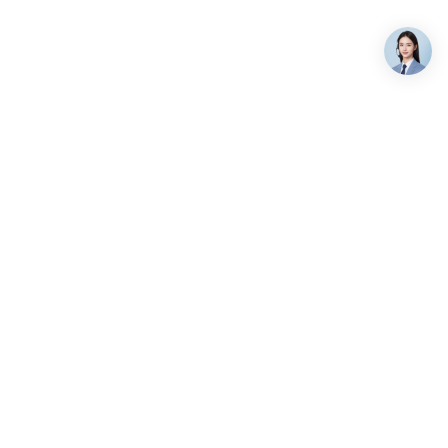
关注我们
7-9658
:00-19:00（北京时间）
alsee.com
海淀区上地六街弘源首著大厦
微信公众号