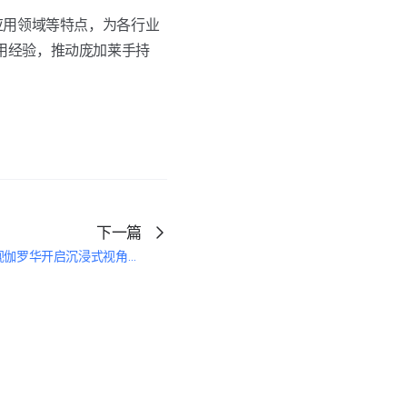
应用领域等特点，为各行业
用经验，推动庞加莱手持
下一篇
搭建VR云展厅，如视伽罗华开启沉浸式视角新纪元