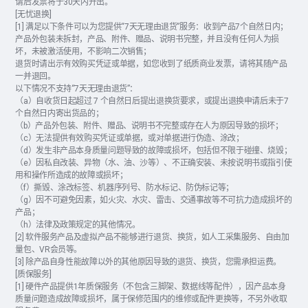
请后发票将于30天内开出。
[无忧退换]
[1] 满足以下条件可以为您提供“7天无理由退货”服务：收到产品7个自然日内；
产品外包装未拆封，产品、附件、赠品、说明书完整，并且没有任何人为损
坏，未被激活使用，不影响二次销售；
退货时请出示有效购买凭证或单据，如您收到了纸质商业发票，请将其随产品
一并退回。
以下情况不支持“7天无理由退货”：
（a）自收货日起超过 7 个自然日后提出退换货要求，或提出退换申请后未于7
个自然日内寄出货品的；
（b）产品外包装、附件、赠品、说明书不完整或存在人为原因导致的损坏；
（c）无法提供有效购买凭证或单据，或对单据进行伪造、涂改；
（d）发生非产品本身质量问题导致的故障或损坏，包括但不限于碰撞、烧毁；
（e）因私自改装、异物（水、油、沙等）、不正确安装、未按说明书或指引使
用和操作所造成的故障或损坏；
（f）撕毁、涂改标签、机器序列号、防水标记、防伪标记等；
（g）因不可避免因素，如火灾、水灾、雷击、交通事故等不可抗力造成损坏的
产品；
（h）法律及政策规定的其他情况。
[2] 软件服务产品及虚拟产品不能够进行退货、换货，如人工采集服务、自由加
量包、VR会员等。
[3] 除产品自身性能故障以外的其他原因导致的退货、换货，您需承担运费。
[质保服务]
[1] 硬件产品提供1年质保服务（不包含三脚架、数据线等配件），因产品本身
质量问题造成故障或损坏，属于保修范围内的维修或配件更换等，不另外收取