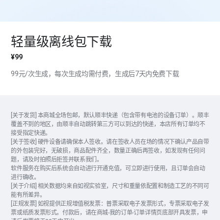
轻量级离线包下载
¥99
99元/次生成，每次生成均需付费，生成后7天内免费下载
[关于发货] 本商城全场包邮，默认顺丰快递（包含带有电池的设备订单）。顺丰
覆盖不到的地区，由顺丰自动跳转第三方可以到达的快递，本店所有订单均不
接受指定快递。
[关于签收] 硬件设备请确保本人签收。请在签收人员在场的情况下确认产品自带
的外包装完好，无破损，商品配件齐全，数量正确后再签收，如发现有任何问
题，请及时拍照后拒签并联系我们。
软件服务在购买后系统会自动进行开通充值，可立即进行使用，且订单会自动
进行确收。
[关于介绍] 相关数据均来自如视实验室，尺寸和重量依配置和制造工艺的不同可
能有所差异。
[正规发票] 如视提供正规增值税发票：普票采取电子发票形式，专票采取电子发
票或纸质发票形式。付款后，请在商城-我的订单-订单详情页底部开具发票，申