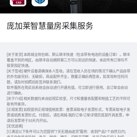
庞加莱智慧量房采集服务
[关于发货] 本商城全场包邮，默认顺丰快递（包含带有电池的设备订单）。顺丰
覆盖不到的地区，由顺丰自动跳转第三方可以到达的快递，本店所有订单均不
接受指定快递。
[关于签收] 硬件设备请确保本人签收。请在签收人员在场的情况下确认产品自带
的外包装完好，无破损，商品配件齐全，数量正确后再签收，如发现有任何问
题，请及时拍照后拒签并联系我们。
软件服务在购买后系统会自动进行开通充值，可立即进行使用，且订单会自动
进行确收。
[关于介绍] 相关数据均来自如视实验室，尺寸和重量依配置和制造工艺的不同可
能有所差异。
[正规发票] 如视提供正规增值税发票：普票采取电子发票形式，专票采取电子发
票或纸质发票形式。付款后，请在商城-我的订单-订单详情页底部开具发票，申
请后发票将于30天内开出。
[无忧退换]
[1] 满足以下条件可以为您提供“7天无理由退货”服务：收到产品7个自然日内；