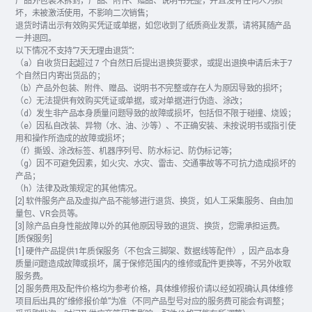
产品外包装未拆封，产品、附件、赠品、说明书完整，并且没有任何人为损
坏，未被激活使用，不影响二次销售；
退货时请出示有效购买凭证或单据，如您收到了纸质商业发票，请将其随产品
一并退回。
以下情况不支持“7天无理由退货”：
（a）自收货日起超过 7 个自然日后提出退换货要求，或提出退换申请后未于7
个自然日内寄出货品的；
（b）产品外包装、附件、赠品、说明书不完整或存在人为原因导致的损坏；
（c）无法提供有效购买凭证或单据，或对单据进行伪造、涂改；
（d）发生非产品本身质量问题导致的故障或损坏，包括但不限于碰撞、烧毁；
（e）因私自改装、异物（水、油、沙等）、不正确安装、未按说明书或指引使
用和操作所造成的故障或损坏；
（f）撕毁、涂改标签、机器序列号、防水标记、防伪标记等；
（g）因不可避免因素，如火灾、水灾、雷击、交通事故等不可抗力造成损坏的
产品；
（h）法律及政策规定的其他情况。
[2] 软件服务产品及虚拟产品不能够进行退货、换货，如人工采集服务、自由加
量包、VR会员等。
[3] 除产品自身性能故障以外的其他原因导致的退货、换货，您需承担运费。
[质保服务]
[1] 硬件产品提供1年质保服务（不包含三脚架、数据线等配件），因产品本身
质量问题造成故障或损坏，属于保修范围内的维修或配件更换等，不另外收取
服务费。
[2] 服务费用及配件价格均为参考价格，具体维修报价请以经如视确认具体维修
项目后出具的“维修报价单”为准（不同产品型号对应的服务费可能会有调整；