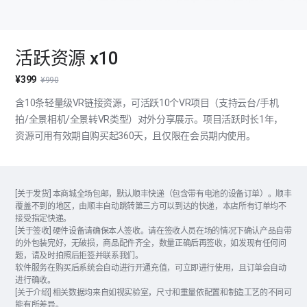
活跃资源 x10
¥399
¥990
含10条轻量级VR链接资源，可活跃10个VR项目（支持云台/手机
拍/全景相机/全景转VR类型）对外分享展示。项目活跃时长1年，
资源可用有效期自购买起360天，且仅限在会员期内使用。
[关于发货] 本商城全场包邮，默认顺丰快递（包含带有电池的设备订单）。顺丰
覆盖不到的地区，由顺丰自动跳转第三方可以到达的快递，本店所有订单均不
接受指定快递。
[关于签收] 硬件设备请确保本人签收。请在签收人员在场的情况下确认产品自带
的外包装完好，无破损，商品配件齐全，数量正确后再签收，如发现有任何问
题，请及时拍照后拒签并联系我们。
软件服务在购买后系统会自动进行开通充值，可立即进行使用，且订单会自动
进行确收。
[关于介绍] 相关数据均来自如视实验室，尺寸和重量依配置和制造工艺的不同可
能有所差异。