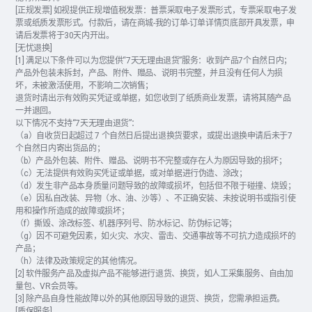
[正规发票] 如视提供正规增值税发票：普票采取电子发票形式，专票采取电子发
票或纸质发票形式。付款后，请在商城-我的订单-订单详情页底部开具发票，申
请后发票将于30天内开出。
[无忧退换]
[1] 满足以下条件可以为您提供“7天无理由退货”服务：收到产品7个自然日内；
产品外包装未拆封，产品、附件、赠品、说明书完整，并且没有任何人为损
坏，未被激活使用，不影响二次销售；
退货时请出示有效购买凭证或单据，如您收到了纸质商业发票，请将其随产品
一并退回。
以下情况不支持“7天无理由退货”：
（a）自收货日起超过 7 个自然日后提出退换货要求，或提出退换申请后未于7
个自然日内寄出货品的；
（b）产品外包装、附件、赠品、说明书不完整或存在人为原因导致的损坏；
（c）无法提供有效购买凭证或单据，或对单据进行伪造、涂改；
（d）发生非产品本身质量问题导致的故障或损坏，包括但不限于碰撞、烧毁；
（e）因私自改装、异物（水、油、沙等）、不正确安装、未按说明书或指引使
用和操作所造成的故障或损坏；
（f）撕毁、涂改标签、机器序列号、防水标记、防伪标记等；
（g）因不可避免因素，如火灾、水灾、雷击、交通事故等不可抗力造成损坏的
产品；
（h）法律及政策规定的其他情况。
[2] 软件服务产品及虚拟产品不能够进行退货、换货，如人工采集服务、自由加
量包、VR会员等。
[3] 除产品自身性能故障以外的其他原因导致的退货、换货，您需承担运费。
[质保服务]