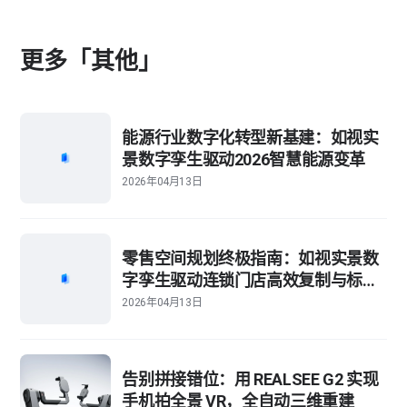
更多「其他」
能源行业数字化转型新基建：如视实
景数字孪生驱动2026智慧能源变革
2026年04月13日
零售空间规划终极指南：如视实景数
字孪生驱动连锁门店高效复制与标准
化管理
2026年04月13日
告别拼接错位：用 REALSEE G2 实现
手机拍全景 VR，全自动三维重建