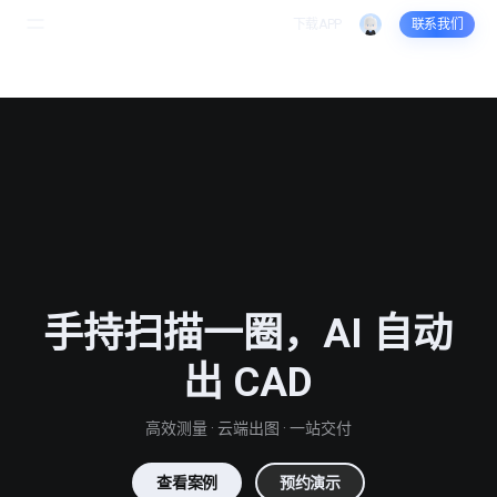
庞
下载APP
联系我们
加
庞加莱智慧量房
联系我们
莱
智
慧
量
手持扫描一圈，AI 自动
房
出 CAD
-
高效测量 · 云端出图 · 一站交付
一
查看案例
预约演示