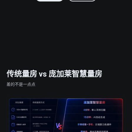
键
智
能
出
C
传统量房 vs 庞加莱智慧量房
A
差的不是一点点
D
图
、