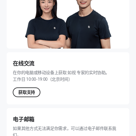
数
字
空
间
在线交流
综
在你的电脑或移动设备上获取 如视 专家的实时协助。
工作日 10:00-19:00（北京时间）
合
获取支持
解
决
电子邮箱
方
如果其他方式无法满足你需求，可以通过电子邮件联系我
们。