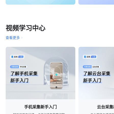
全
景
视频学习中心
制
查看更多
作
-
如
视
手机采集新手入门
云台采集