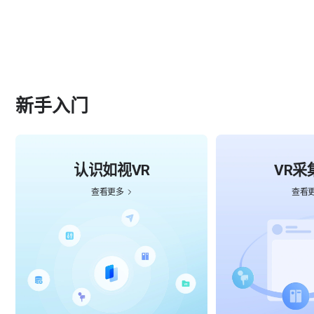
制
作
教
新手入门
程
-
认识如视VR
VR采
学
查看更多
查看
习
V
R