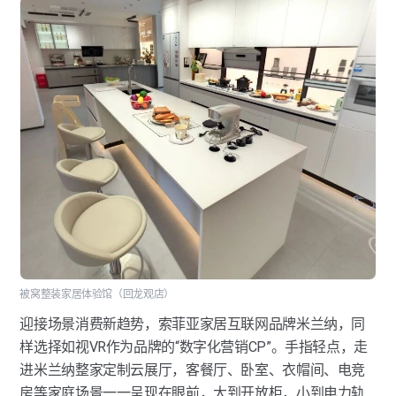
被窝整装家居体验馆（回龙观店）
迎接场景消费新趋势，索菲亚家居互联网品牌米兰纳，同
样选择如视VR作为品牌的“数字化营销CP”。手指轻点，走
进米兰纳整家定制云展厅，客餐厅、卧室、衣帽间、电竞
房等家庭场景一一呈现在眼前，大到开放柜，小到电力轨