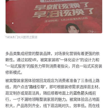
TATA木门大兴居然之家店
多品类集成经营的整装品牌，对场景化营销有着更强的依
赖性。通过如视VR，被窝家装将“一体化设计”的设计力和
“一站式服务”的服务力带到消费者指尖，开启一站式买房装
修新模式。
被窝整装家居体验馆回龙观店为消费者准备了三条线上路
线，用户点击“
路线引导
”，即可根据装修需求选择逛主材、
逛定制亦或是逛洁具，随后顺着地面上的
蓝色箭头线
前
行，一寸不漏地领略整装家居的魅力。被窝体验店占地面
积大，产品陈列齐全，线下逛店耗时久、效率低。而在线