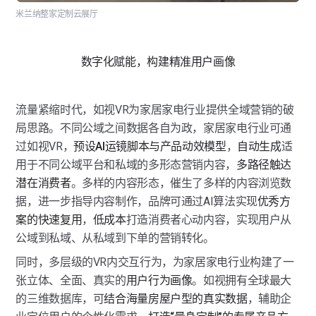
米兰纳整家定制云展厅
数字化赋能，构建精准用户画像
流量紧缩时代，如视VR为家居家电行业提供全域营销的破
局思路。不同公域之间数据各自为政，家居家电行业可通
过如视VR，
预设AI运镜脚本与产品动效模型
，
自动生成
适
用于不同公域平台和私域的多形态营销内容，
多路径触达
潜在消费者
。多样的内容形态，催生了多样的内容浏览数
据，进一步指导内容制作，品牌可通过AI算法实现
优秀方
案的快速复用
，
低成本
打造消费者心动内容，实现用户从
公域到私域、从私域到下单的营销转化。
同时，多层级的VR内交互行为，为家居家电行业构建了一
张立体、全面、真实的
用户行为画像
。如视拥有全球最大
的三维数据库，可
结合海量房屋户型的真实数据
，辅助企