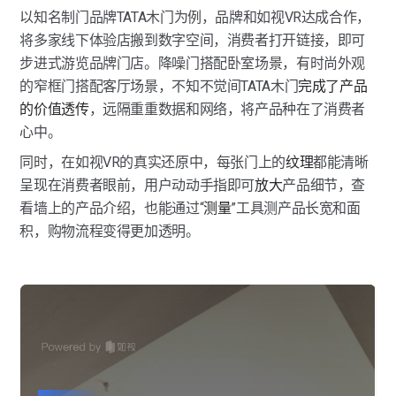
以知名制门品牌TATA木门为例，品牌和如视VR达成合作，
将多家线下体验店搬到数字空间，消费者打开链接，即可
步进式游览品牌门店。降噪门搭配卧室场景，有时尚外观
的窄框门搭配客厅场景，不知不觉间TATA木门
完成了产品
的价值透传
，远隔重重数据和网络，将产品种在了消费者
心中。
同时，在如视VR的真实还原中，每张门上的
纹理
都能清晰
呈现在消费者眼前，用户动动手指即可
放大
产品细节，查
看墙上的产品介绍，也能通过“
测量
”工具测产品长宽和面
积，购物流程变得更加透明。