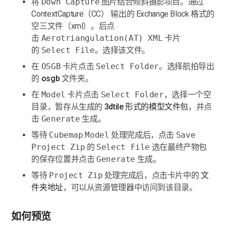
将 
Down Capture
 图片结合倾斜摄影项目。通过 
ContextCapture（CC） 输出的 Exchange Block 格式的
空三文件（xml）。后点
击 
Aerotriangulation(AT) XML
 卡片
的 
Select File
。选择该文件。
在 
OSGB
 卡片点击 
Select Folder
。选择航拍导出
的 
osgb
 文件夹。
在 
Model
 卡片点击 
Select Folder
，选择一个空
目录，暂存从生成的 
3dtile 形式的模型文件包
，并点
击 
Generate
 生成。
等待 
Cubemap
Model
 处理完成后，点击 
Save 
Project Zip
 的 
Select File
 选在最终产物包
的保存位置并点击 
Generate
 生成。
等待 
Project Zip
 处理完成后，点击卡片中的 
文
件夹地址
，可以从资源管理器中访问到该目录。
如何预览