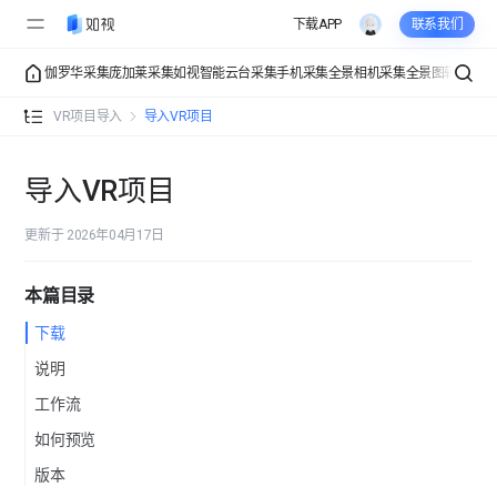
下载APP
联系我们
伽罗华采集
庞加莱采集
如视智能云台采集
手机采集
全景相机采集
全景图转VR
VR
导入VR项目
VR项目导入
导入VR项目
导入VR项目
更新于 2026年04月17日
本篇目录
下载
说明
工作流
如何预览
版本