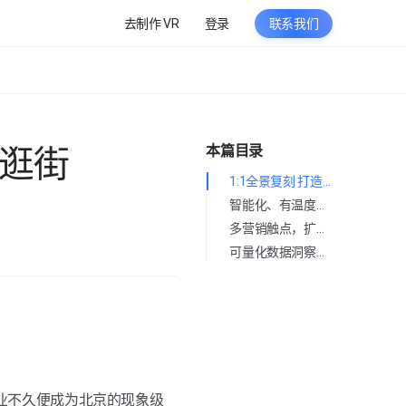
去制作 VR
登录
联系我们
本篇目录
逛街
1:1全景复刻 打造线上沉浸式购物体验
智能化、有温度，消费者线上服务新方式
多营销触点，扩展沉浸式营销边界
可量化数据洞察，助力经营效率提升
业不久便成为北京的现象级