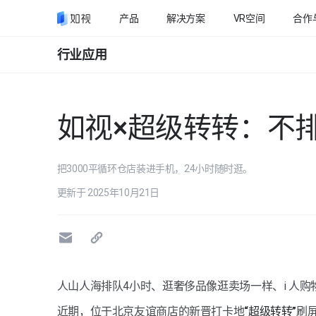
产品
解决方案
VR空间
合作
行业应用
如视×超级转转：不
把3000平循环仓店装进手机，24小时随时逛。
更新于 2025年10月21日
人山人海排队4小时、逛奢侈品像逛卖场一样、i 人购物天堂.
近期，位于北京友谊商店的新晋打卡地
“超级转转”
刷