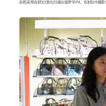
如视采用自研3D激光扫描仪伽罗华P4，在
3位
VR摄