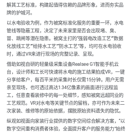
解其工艺标准，构建起值得信赖的品牌形象，进而夯实品
牌的护城河。
以水电验收为例，作为被窝标准化服务的重要一环，水电
管线等隐蔽工程，决定了未来家里是否会出现堵、臭、
冒、跳闸等潜在隐患。被窝主打的“强弱电改造工艺”“数据
化放线工艺”“给排水工艺”“防水工艺”等，均可在水电验收
时，通过VR来进行现场的完整记录、呈现。
借助如视自研的轻量级采集设备Realsee G1智能手机云
台，设计师和工长可快速将水电的施工结果拍成VR，一键
分享给客户，每百平米的采集时长仅需15分钟。用户无需
亲至现场，也可透过高达1.34亿像素的画面进行远程监
工，任意查看装修中的每一处细节，感知被窝远超同业的
工艺规范。VR对水电等关键节点的留档，亦可作为未来二
次家装、维修等的原始依据，摆脱原始资料遗失的隐忧。
纵观如视面向家装行业提供的数字空间综合解决方案，“以
数字空间重构消费者体验，全面提升客户的服务能力”始终