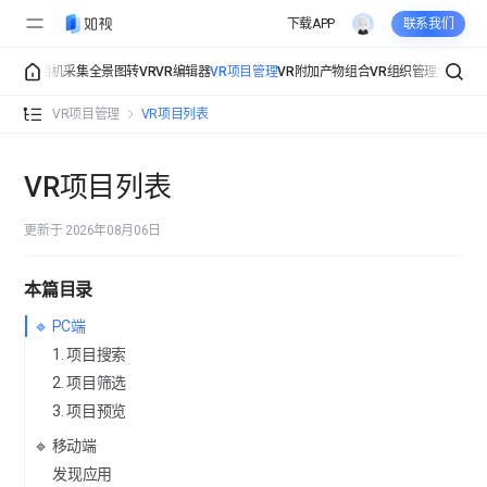
下载APP
联系我们
采集
全景相机采集
全景图转VR
VR编辑器
VR项目管理
VR附加产物
组合VR
组织管理
个人管
VR项目列表
VR项目管理
VR项目列表
VR项目详情
VR项目列表
VR项目活跃
更新于 2026年08月06日
VR项目分享
本篇目录
VR项目复制
🔹 PC端
1. 项目搜索
VR项目转移
2. 项目筛选
3. 项目预览
VR项目删除
🔹 移动端
发现应用