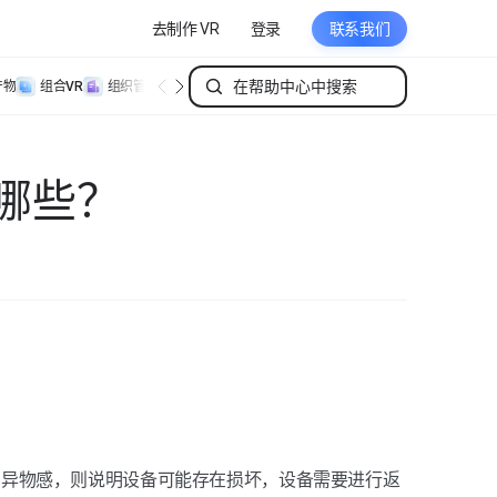
去制作 VR
登录
联系我们
产物
组合VR
组织管理
个人管理
有哪些？
和异物感，则说明设备可能存在损坏，设备需要进行返