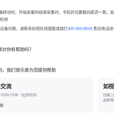
设备转动时，开始采集到结束采集时，手机的位置朝向是否一致，
厂检修
他设备问题，请联系如视在线客服或拨打
400-060-8206
 售后电话
章对你有帮助吗？
问，我们很乐意为您提供帮助
线交流
如视
10:00-19:00（北京时间）
扫描二
品使用
持