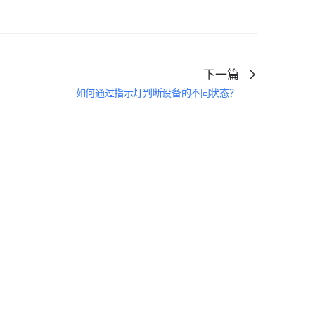
下一篇
如何通过指示灯判断设备的不同状态？