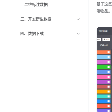
基于这
二维标注数据
RAW 视频
活物品
三、开发衍生数据
3D 白模
四、数据下载
AI 居住设计方案
如视数据下载指引
常见问题 FAQ