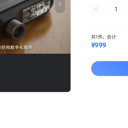
共1件，合计:
¥999