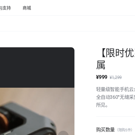
与支持
商城
【限时优惠
属
¥999
¥1,299
轻量级智能手机云
全自动360°无
所见。
购买数量
（限购5件）