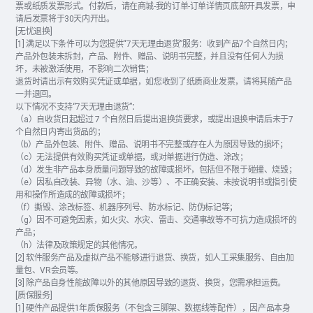
票或纸质发票形式。付款后，请在商城-我的订单-订单详情页底部开具发票，申
请后发票将于30天内开出。
[无忧退换]
[1] 满足以下条件可以为您提供“7天无理由退货”服务：收到产品7个自然日内；
产品外包装未拆封，产品、附件、赠品、说明书完整，并且没有任何人为损
坏，未被激活使用，不影响二次销售；
退货时请出示有效购买凭证或单据，如您收到了纸质商业发票，请将其随产品
一并退回。
以下情况不支持“7天无理由退货”：
（a）自收货日起超过 7 个自然日后提出退换货要求，或提出退换申请后未于7
个自然日内寄出货品的；
（b）产品外包装、附件、赠品、说明书不完整或存在人为原因导致的损坏；
（c）无法提供有效购买凭证或单据，或对单据进行伪造、涂改；
（d）发生非产品本身质量问题导致的故障或损坏，包括但不限于碰撞、烧毁；
（e）因私自改装、异物（水、油、沙等）、不正确安装、未按说明书或指引使
用和操作所造成的故障或损坏；
（f）撕毁、涂改标签、机器序列号、防水标记、防伪标记等；
（g）因不可避免因素，如火灾、水灾、雷击、交通事故等不可抗力造成损坏的
产品；
（h）法律及政策规定的其他情况。
[2] 软件服务产品及虚拟产品不能够进行退货、换货，如人工采集服务、自由加
量包、VR会员等。
[3] 除产品自身性能故障以外的其他原因导致的退货、换货，您需承担运费。
[质保服务]
[1] 硬件产品提供1年质保服务（不包含三脚架、数据线等配件），因产品本身