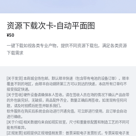
资源下载次卡-自动平面图
¥50
一键下载如视各类专业产物，提供不同资源下载包，满足各类资源
下载需求
[关于发货] 本商城全场包邮，默认顺丰快递（包含带有电池的设备订单）。顺丰
覆盖不到的地区，由顺丰自动跳转第三方可以到达的快递，本店所有订单均不
接受指定快递。
[关于签收] 硬件设备请确保本人签收。请在签收人员在场的情况下确认产品自带
的外包装完好，无破损，商品配件齐全，数量正确后再签收，如发现有任何问
题，请及时拍照后拒签并联系我们。
软件服务在购买后系统会自动进行开通充值，可立即进行使用，且订单会自动
进行确收。
[关于介绍] 相关数据均来自如视实验室，尺寸和重量依配置和制造工艺的不同可
能有所差异。
[正规发票] 如视提供正规增值税发票：普票采取电子发票形式，专票采取电子发