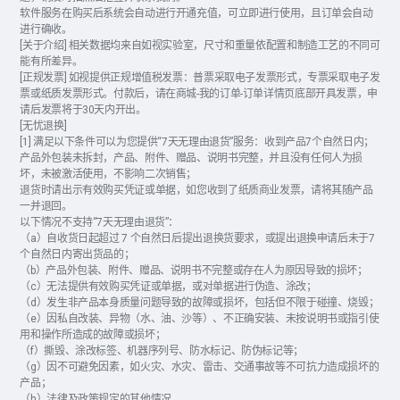
软件服务在购买后系统会自动进行开通充值，可立即进行使用，且订单会自动
进行确收。
[关于介绍] 相关数据均来自如视实验室，尺寸和重量依配置和制造工艺的不同可
能有所差异。
[正规发票] 如视提供正规增值税发票：普票采取电子发票形式，专票采取电子发
票或纸质发票形式。付款后，请在商城-我的订单-订单详情页底部开具发票，申
请后发票将于30天内开出。
[无忧退换]
[1] 满足以下条件可以为您提供“7天无理由退货”服务：收到产品7个自然日内；
产品外包装未拆封，产品、附件、赠品、说明书完整，并且没有任何人为损
坏，未被激活使用，不影响二次销售；
退货时请出示有效购买凭证或单据，如您收到了纸质商业发票，请将其随产品
一并退回。
以下情况不支持“7天无理由退货”：
（a）自收货日起超过 7 个自然日后提出退换货要求，或提出退换申请后未于7
个自然日内寄出货品的；
（b）产品外包装、附件、赠品、说明书不完整或存在人为原因导致的损坏；
（c）无法提供有效购买凭证或单据，或对单据进行伪造、涂改；
（d）发生非产品本身质量问题导致的故障或损坏，包括但不限于碰撞、烧毁；
（e）因私自改装、异物（水、油、沙等）、不正确安装、未按说明书或指引使
用和操作所造成的故障或损坏；
（f）撕毁、涂改标签、机器序列号、防水标记、防伪标记等；
（g）因不可避免因素，如火灾、水灾、雷击、交通事故等不可抗力造成损坏的
产品；
（h）法律及政策规定的其他情况。