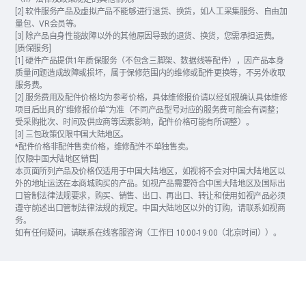
[2] 软件服务产品及虚拟产品不能够进行退货、换货，如人工采集服务、自由加
量包、VR会员等。
[3] 除产品自身性能故障以外的其他原因导致的退货、换货，您需承担运费。
[质保服务]
[1] 硬件产品提供1年质保服务（不包含三脚架、数据线等配件），因产品本身
质量问题造成故障或损坏，属于保修范围内的维修或配件更换等，不另外收取
服务费。
[2] 服务费用及配件价格均为参考价格，具体维修报价请以经如视确认具体维修
项目后出具的“维修报价单”为准（不同产品型号对应的服务费可能会有调整；
受采购批次、时间及供应商等因素影响，配件价格可能有所调整）。
[3] 三包政策仅限中国大陆地区。
*配件价格非配件售卖价格，维修配件不单独售卖。
[仅限中国大陆地区销售]
本页面所列产品及价格仅适用于中国大陆地区，如视将不会对中国大陆地区以
外的地址运送在本商城购买的产品。如视产品需要符合中国大陆地区及国际出
口管制法律法规要求，购买、销售、出口、再出口、转让和使用如视产品必须
遵守前述出口管制法律法规的规定。中国大陆地区以外的订购，请联系如视商
务。
如有任何疑问，请联系在线客服咨询（工作日 10:00-19:00（北京时间））。