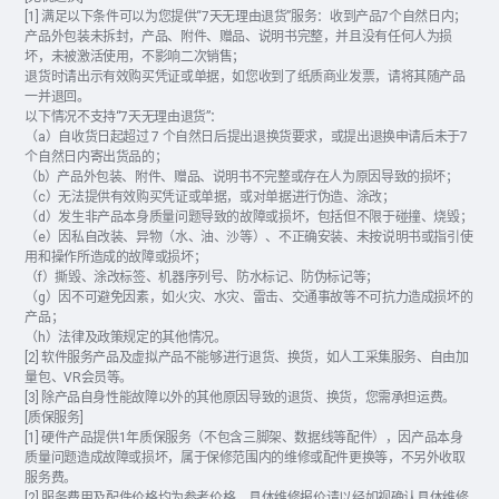
[1] 满足以下条件可以为您提供“7天无理由退货”服务：收到产品7个自然日内；
产品外包装未拆封，产品、附件、赠品、说明书完整，并且没有任何人为损
坏，未被激活使用，不影响二次销售；
退货时请出示有效购买凭证或单据，如您收到了纸质商业发票，请将其随产品
一并退回。
以下情况不支持“7天无理由退货”：
（a）自收货日起超过 7 个自然日后提出退换货要求，或提出退换申请后未于7
个自然日内寄出货品的；
（b）产品外包装、附件、赠品、说明书不完整或存在人为原因导致的损坏；
（c）无法提供有效购买凭证或单据，或对单据进行伪造、涂改；
（d）发生非产品本身质量问题导致的故障或损坏，包括但不限于碰撞、烧毁；
（e）因私自改装、异物（水、油、沙等）、不正确安装、未按说明书或指引使
用和操作所造成的故障或损坏；
（f）撕毁、涂改标签、机器序列号、防水标记、防伪标记等；
（g）因不可避免因素，如火灾、水灾、雷击、交通事故等不可抗力造成损坏的
产品；
（h）法律及政策规定的其他情况。
[2] 软件服务产品及虚拟产品不能够进行退货、换货，如人工采集服务、自由加
量包、VR会员等。
[3] 除产品自身性能故障以外的其他原因导致的退货、换货，您需承担运费。
[质保服务]
[1] 硬件产品提供1年质保服务（不包含三脚架、数据线等配件），因产品本身
质量问题造成故障或损坏，属于保修范围内的维修或配件更换等，不另外收取
服务费。
[2] 服务费用及配件价格均为参考价格，具体维修报价请以经如视确认具体维修