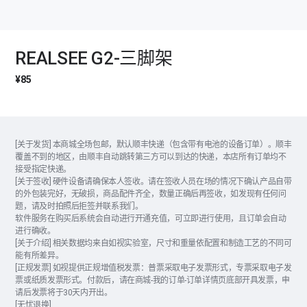
REALSEE G2-三脚架
¥85
[关于发货] 本商城全场包邮，默认顺丰快递（包含带有电池的设备订单）。顺丰
覆盖不到的地区，由顺丰自动跳转第三方可以到达的快递，本店所有订单均不
接受指定快递。
[关于签收] 硬件设备请确保本人签收。请在签收人员在场的情况下确认产品自带
的外包装完好，无破损，商品配件齐全，数量正确后再签收，如发现有任何问
题，请及时拍照后拒签并联系我们。
软件服务在购买后系统会自动进行开通充值，可立即进行使用，且订单会自动
进行确收。
[关于介绍] 相关数据均来自如视实验室，尺寸和重量依配置和制造工艺的不同可
能有所差异。
[正规发票] 如视提供正规增值税发票：普票采取电子发票形式，专票采取电子发
票或纸质发票形式。付款后，请在商城-我的订单-订单详情页底部开具发票，申
请后发票将于30天内开出。
[无忧退换]